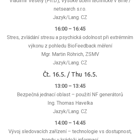
Vladimír Veselý (Ph.D.), Vysoké učení technické v Brně /
netsearch s.r.o.
Jazyk/Lang. CZ
16:00 – 16:45
Stres, zvládání stresu a psychická odolnost při extrémním
výkonu z pohledu BioFeedback měření
Mgr. Martin Röhrich, ZSMV
Jazyk/Lang. CZ
Čt. 16.5. / Thu 16.5.
13:00 – 13:45
Bezpečná jednací oblast – použití NF generátorů
Ing. Thomas Havelka
Jazyk/Lang. CZ
14:00 – 14:45
Vývoj sledovacích zařízení – technologie vs dostupnost,
trendy v krádeži informací