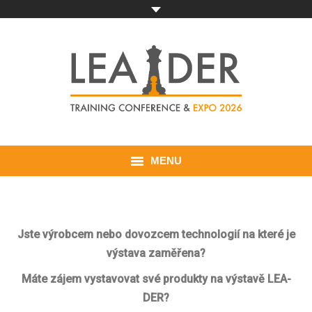
MENU
ÚVOD
VYSTAVOVATEL
Jste výrobcem nebo dovozcem technologií na které je
výstava zaměřena?
NÁVŠTĚVNÍK
Máte zájem vystavovat své produkty na výstavě LEA-
KONTAKT
DER?